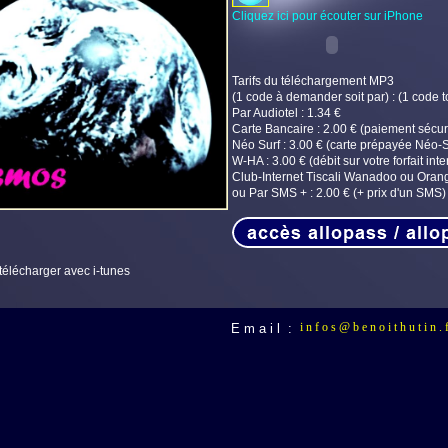
Cliquez ici pour
écouter sur iPhone
Tarifs du téléchargement MP3
(1 code à demander soit par) : (1 code to
Par Audiotel : 1.34 €
Carte Bancaire : 2.00 € (paiement sécur
Néo Surf : 3.00 € (carte prépayée Néo-S
W-HA : 3.00 € (débit sur votre forfait inte
Club-Internet Tiscali Wanadoo ou Oran
ou Par SMS + : 2.00 € (+ prix d'un SMS)
télécharger avec i-tunes
i n f o s @ b e n o i t h u t i n . f
E m a i l :