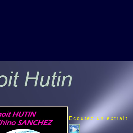
E c o u t e z u n e x t r a i t