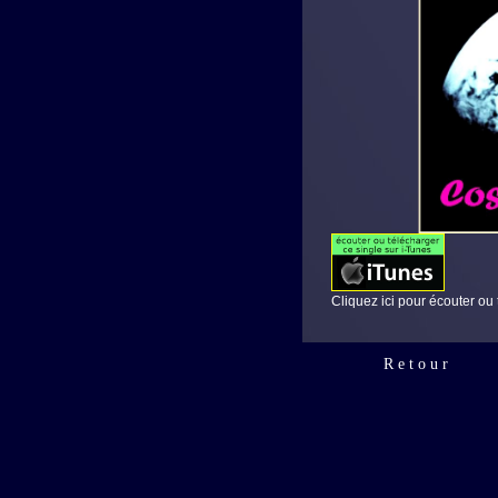
Cliquez ici pour
écouter ou 
R e t o u r