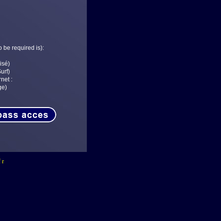
 be required is):
isé)
urf)
rnet :
ge)
 r